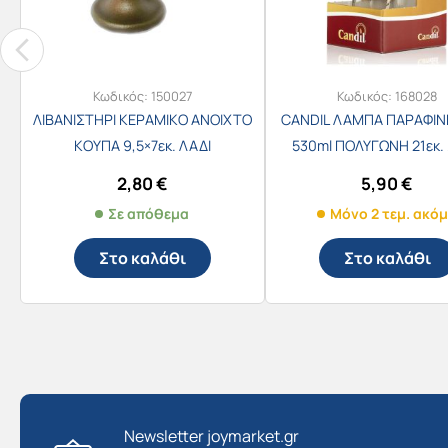
Κωδικός:
150027
Κωδικός:
168028
ΛΙΒΑΝΙΣΤΗΡΙ ΚΕΡΑΜΙΚΟ ΑΝΟΙΧΤΟ
CANDIL ΛΑΜΠΑ ΠΑΡΑΦΙΝ
ΚΟΥΠΑ 9,5×7εκ. ΛΑΔΙ
530ml ΠΟΛΥΓΩΝΗ 21εκ. 
2,80
€
5,90
€
Σε απόθεμα
Μόνο 2 τεμ. ακό
Στο καλάθι
Στο καλάθι
Newsletter joymarket.gr