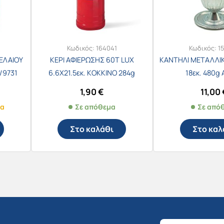
Κωδικός:
164041
Κωδικός:
1
ΕΛΑΙΟΥ
ΚΕΡΙ ΑΦΙΕΡΩΣΗΣ 60T LUX
ΚΑΝΤΗΛΙ ΜΕΤΑΛΛΙ
/9731
6.6Χ21.5εκ. ΚΟΚΚΙΝΟ 284g
18εκ. 480g
1,90
€
11,00
μα
Σε απόθεμα
Σε από
Στο καλάθι
Στο καλ