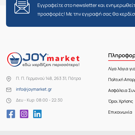
Εγγραφείτε στο newsletter και ενημερωθείτ
προσφορές! Με την εγγραφή σας θα κερδί
Πληροφορ
Λίγα λόγια γι
Π. Π. Γερμανού 148, 263 31, Πάτρα
Πολτική Απορ
info@joymarket.gr
Ασφάλεια Συ
Δευ - Κυρ: 08:00 - 22:30
Όροι Χρήσης
Επικοινωνία