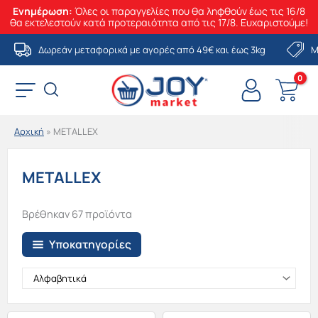
Ενημέρωση:
Όλες οι παραγγελίες που θα ληφθούν έως τις 16/8
θα εκτελεστούν κατά προτεραιότητα από τις 17/8. Ευχαριστούμε!
Μετάβαση
Δωρεάν μεταφορικά με αγορές από 49€ και έως 3kg
Μ
στο
περιεχόμενο
Αρχική
»
METALLEX
METALLEX
Βρέθηκαν 67 προϊόντα
Υποκατηγορίες