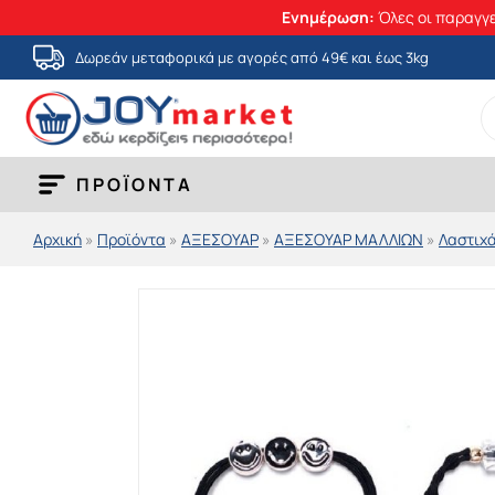
Ενημέρωση:
Όλες οι παραγγε
Μετάβαση
Δωρεάν μεταφορικά με αγορές από 49€ και έως 3kg
στο
S
περιεχόμενο
fo
ΠΡΟΪΟΝΤΑ
Αρχική
»
Προϊόντα
»
ΑΞΕΣΟΥΑΡ
»
ΑΞΕΣΟΥΑΡ ΜΑΛΛΙΩΝ
»
Λαστιχ