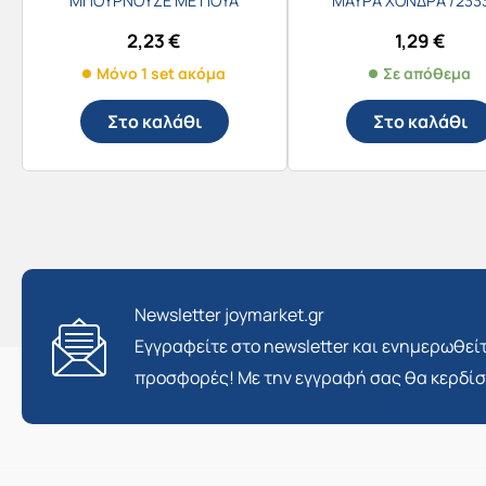
ΜΠΟΥΡΝΟΥΖΕ ΜΕ ΠΟΥΑ
ΜΑΥΡΑ ΧΟΝΔΡΑ /233
ΦΙΟΓΚΑΚΙΑ ET-10556
2,23
€
1,29
€
Μόνο 1 set ακόμα
Σε απόθεμα
Στο καλάθι
Στο καλάθι
Newsletter joymarket.gr
Εγγραφείτε στο newsletter και ενημερωθείτ
προσφορές! Με την εγγραφή σας θα κερδί