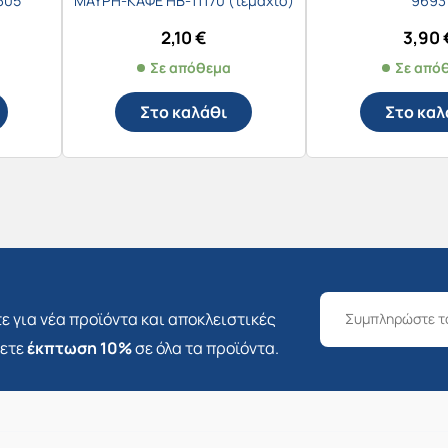
305
ΜΑΥΡΗ-ΚΑΦΕ HB-11170 (τεμάχιο)
9693
2,10
€
3,90
Σε απόθεμα
Σε από
Στο καλάθι
Στο καλ
ε για νέα προϊόντα και αποκλειστικές
σετε
έκπτωση 10%
σε όλα τα προϊόντα.