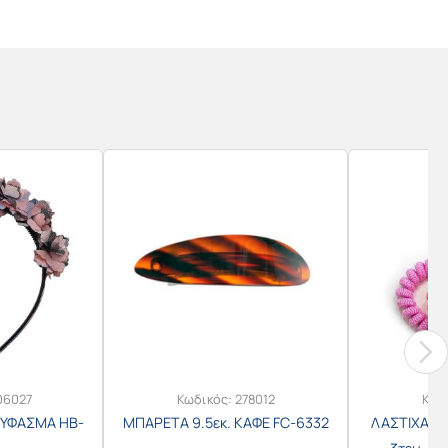
06027
Κωδικός:
278012
Κωδ
 ΥΦΑΣΜΑ HB-
ΜΠΑΡΕΤΑ 9.5εκ. ΚΑΦΕ FC-6332
ΛΑΣΤΙΧΑΚΙ