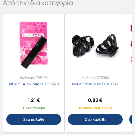
Από την ίδια κατηγορία
Κωδικός:
278006
Κωδικός:
273083
ΜΠΑΡΕΤΑ 8εκ. ΜΑΥΡΗ FC-6329
ΚΛΑΜΕΡ 6εκ. ΜΑΥΡΟ SK-1927
Κ
1,21
€
0,82
€
Σε απόθεμα
Μόνο 2 τεμ. ακόμα
Στο καλάθι
Στο καλάθι