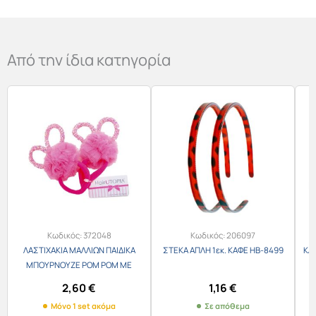
Από την ίδια κατηγορία
Κωδικός:
372048
Κωδικός:
206097
ΛΑΣΤΙΧΑΚΙΑ ΜΑΛΛΙΩΝ ΠΑΙΔΙΚΑ
ΣΤΕΚΑ ΑΠΛΗ 1εκ. ΚΑΦΕ HB-8499
ΚΛΙ
ΜΠΟΥΡΝΟΥΖΕ POM POM ΜΕ
ΑΦΤΑΚΙΑ 2τεμ. ET-9795
2,60
€
1,16
€
Μόνο 1 set ακόμα
Σε απόθεμα