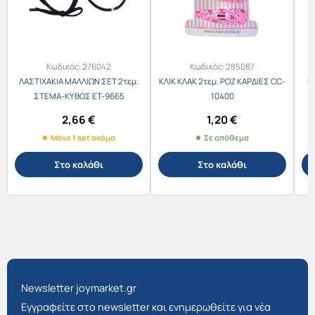
Κωδικός:
276042
Κωδικός:
285087
ΛΑΣΤΙΧΑΚΙΑ ΜΑΛΛΙΩΝ ΣΕΤ 2τεμ.
ΚΛΙΚ ΚΛΑΚ 2τεμ. ΡΟΖ ΚΑΡΔΙΕΣ CC-
Κ
ΣΤΕΜΑ-ΚΥΒΟΣ ET-9665
10400
2,66
€
1,20
€
Μόνο 1 set ακόμα
Σε απόθεμα
Στο καλάθι
Στο καλάθι
Newsletter joymarket.gr
Εγγραφείτε στο newsletter και ενημερωθείτε για νέα