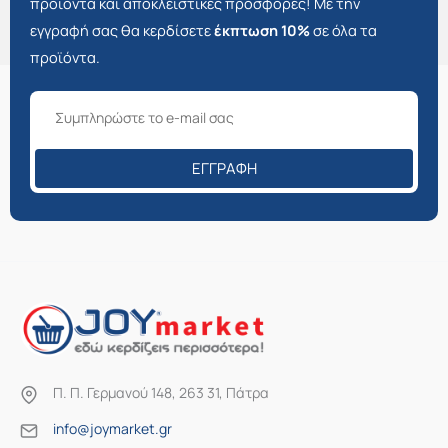
προϊόντα και αποκλειστικές προσφορές! Με την
εγγραφή σας θα κερδίσετε
έκπτωση 10%
σε όλα τα
προϊόντα.
ΕΓΓΡΑΦΉ
Π. Π. Γερμανού 148, 263 31, Πάτρα
info@joymarket.gr