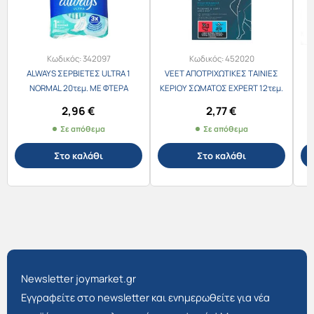
Κωδικός:
342097
Κωδικός:
452020
ALWAYS ΣΕΡΒΙΕΤΕΣ ULTRA 1
VEET ΑΠΟΤΡΙΧΩΤΙΚΕΣ ΤΑΙΝΙΕΣ
NORMAL 20τεμ. ΜΕ ΦΤΕΡΑ
ΚΕΡΙΟΥ ΣΩΜΑΤΟΣ EXPERT 12τεμ.
SENSITIVE
2,96
€
2,77
€
Σε απόθεμα
Σε απόθεμα
Στο καλάθι
Στο καλάθι
Newsletter joymarket.gr
Εγγραφείτε στο newsletter και ενημερωθείτε για νέα