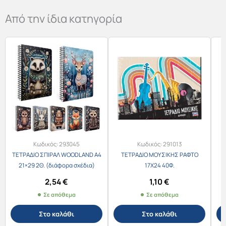
Από την ίδια κατηγορία
Κωδικός:
293045
Κωδικός:
291013
ΤΕΤΡΑΔΙΟ ΣΠΙΡΑΛ WOODLAND Α4
ΤΕΤΡΑΔΙΟ ΜΟΥΣΙΚΗΣ ΡΑΦΤΟ
21×29 2Θ. (διάφορα σχέδια)
17Χ24 40Φ.
2,54
€
1,10
€
Σε απόθεμα
Σε απόθεμα
Στο καλάθι
Στο καλάθι