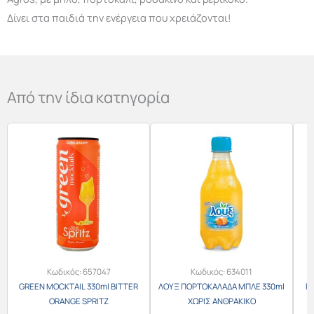
Δίνει στα παιδιά την ενέργεια που χρειάζονται!
Από την ίδια κατηγορία
Κωδικός:
657047
Κωδικός:
634011
GREEN MOCKTAIL 330ml BITTER
ΛΟΥΞ ΠΟΡΤΟΚΑΛΑΔΑ ΜΠΛΕ 330ml
R
ORANGE SPRITZ
ΧΩΡΙΣ ΑΝΘΡΑΚΙΚΟ