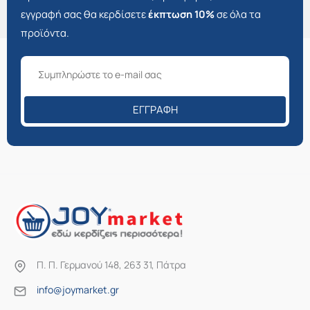
εγγραφή σας θα κερδίσετε
έκπτωση 10%
σε όλα τα
προϊόντα.
ΕΓΓΡΑΦΉ
Π. Π. Γερμανού 148, 263 31, Πάτρα
info@joymarket.gr