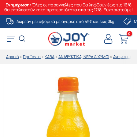
Ενημέρωση:
Όλες οι παραγγελίες που θα ληφθούν έως τις 16/8
θα εκτελεστούν κατά προτεραιότητα από τις 17/8. Ευχαριστούμε!
Μετάβαση
Δωρεάν μεταφορικά με αγορές από 49€ και έως 3kg
Μ
στο
περιεχόμενο
Αρχική
»
Προϊόντα
»
ΚΑΒΑ
»
ΑΝΑΨΥΚΤΙΚΑ, ΝΕΡΑ & ΧΥΜΟΙ
»
Αναψυκτικά