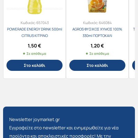
Κωδικός:
657043
Κωδικός:
646084
POWERADE ENERGY DRINK 500ml
AGROS ΦΥΣΙΚΟΣ ΧΥΜΟΣ 100%
TU
CITRUS ΚΙΤΡΙΝΟ
330ml ΠΟΡΤΟΚΑΛΙ
1,50
€
1,20
€
Σε απόθεμα
Σε απόθεμα
Στο καλάθι
Στο καλάθι
Newsletter joymarket.gr
Εγγραφείτε στο newsletter και ενημερωθείτε για νέα
προϊόντα και αποκλειστικές προσφορές! Με την