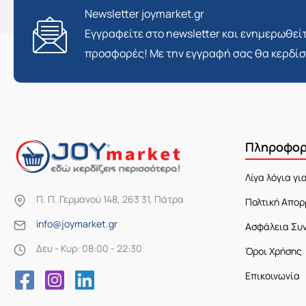
Newsletter joymarket.gr
Εγγραφείτε στο newsletter και ενημερωθείτ
προσφορές! Με την εγγραφή σας θα κερδί
Πληροφορ
Λίγα λόγια γι
Π. Π. Γερμανού 148, 263 31, Πάτρα
Πολτική Απορ
info@joymarket.gr
Ασφάλεια Συ
Δευ - Κυρ: 08:00 - 22:30
Όροι Χρήσης
Επικοινωνία