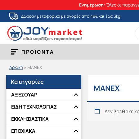
Ενημέρωση:
Όλες οι παραγγε
Μετάβαση
Δωρεάν μεταφορικά με αγορές από 49€ και έως 3kg
στο
S
περιεχόμενο
fo
ΠΡΟΪΟΝΤΑ
Αρχική
»
MANEX
Κατηγορίες
MANEX
ΑΞΕΣΟΥΑΡ
ΕΙΔΗ ΤΕΧΝΟΛΟΓΙΑΣ
Δεν βρέθηκε κα
ΕΚΚΛΗΣΙΑΣΤΙΚΑ
ΕΠΟΧΙΑΚΑ