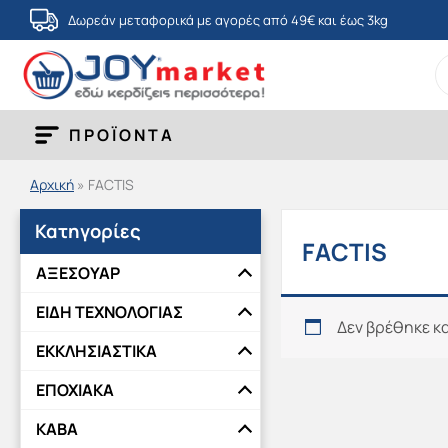
Μετάβαση
Δωρεάν μεταφορικά με αγορές από 49€ και έως 3kg
στο
S
περιεχόμενο
fo
ΠΡΟΪΟΝΤΑ
Αρχική
»
FACTIS
Κατηγορίες
FACTIS
ΑΞΕΣΟΥΑΡ
ΕΙΔΗ ΤΕΧΝΟΛΟΓΙΑΣ
Δεν βρέθηκε κα
ΕΚΚΛΗΣΙΑΣΤΙΚΑ
ΕΠΟΧΙΑΚΑ
ΚΑΒΑ