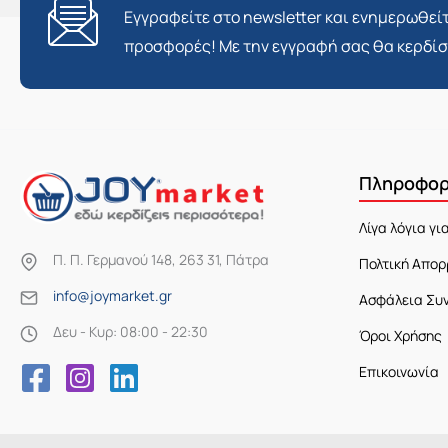
Εγγραφείτε στο newsletter και ενημερωθείτ
προσφορές! Με την εγγραφή σας θα κερδί
Πληροφορ
Λίγα λόγια γι
Π. Π. Γερμανού 148, 263 31, Πάτρα
Πολτική Απορ
info@joymarket.gr
Ασφάλεια Συ
Δευ - Κυρ: 08:00 - 22:30
Όροι Χρήσης
Επικοινωνία