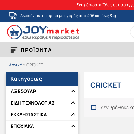
Ενημέρωση:
Όλες οι παραγγε
Μετάβαση
Δωρεάν μεταφορικά με αγορές από 49€ και έως 3kg
στο
S
περιεχόμενο
fo
ΠΡΟΪΟΝΤΑ
Αρχική
»
CRICKET
Κατηγορίες
CRICKET
ΑΞΕΣΟΥΑΡ
ΕΙΔΗ ΤΕΧΝΟΛΟΓΙΑΣ
Δεν βρέθηκε κα
ΕΚΚΛΗΣΙΑΣΤΙΚΑ
ΕΠΟΧΙΑΚΑ