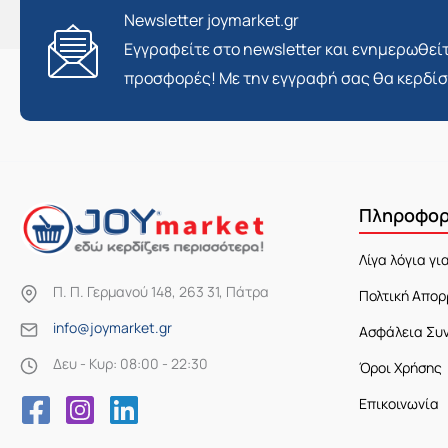
Newsletter joymarket.gr
Εγγραφείτε στο newsletter και ενημερωθείτ
προσφορές! Με την εγγραφή σας θα κερδί
Πληροφορ
Λίγα λόγια γι
Π. Π. Γερμανού 148, 263 31, Πάτρα
Πολτική Απορ
info@joymarket.gr
Ασφάλεια Συ
Δευ - Κυρ: 08:00 - 22:30
Όροι Χρήσης
Επικοινωνία