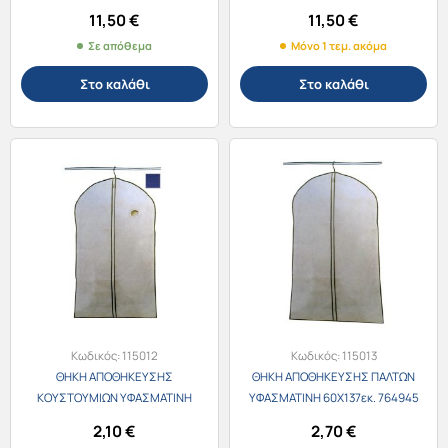
11,50
€
11,50
€
Σε απόθεμα
Μόνο 1 τεμ. ακόμα
Στο καλάθι
Στο καλάθι
Κωδικός:
115012
Κωδικός:
115013
ΘΗΚΗ ΑΠΟΘΗΚΕΥΣΗΣ
ΘΗΚΗ ΑΠΟΘΗΚΕΥΣΗΣ ΠΑΛΤΩΝ
ΚΟΥΣΤΟΥΜΙΩΝ ΥΦΑΣΜΑΤΙΝΗ
ΥΦΑΣΜΑΤΙΝΗ 60X137εκ. 764945
60X100εκ. 764938
2,10
€
2,70
€