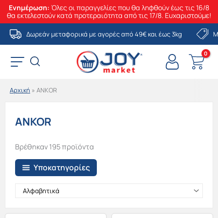
Ενημέρωση:
Όλες οι παραγγελίες που θα ληφθούν έως τις 16/8
θα εκτελεστούν κατά προτεραιότητα από τις 17/8. Ευχαριστούμε!
Μετάβαση
Δωρεάν μεταφορικά με αγορές από 49€ και έως 3kg
Μ
στο
περιεχόμενο
Αρχική
»
ANKOR
ANKOR
Βρέθηκαν 195 προϊόντα
Υποκατηγορίες