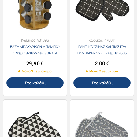
Κωδικός:
401096
Κωδικός:
470011
ΒΑΣΗ ΜΠΑΧΑΡΙΚΩΝ ΜΠΑΜΠΟΥ
ΓΑΝΤΙ ΚΟΥΖΙΝΑΣ ΚΑΙ ΠΙΑΣΤΡΑ
12τεμ. 18x18x24εκ. 806379
ΒΑΜΒΑΚΕΡΑ ΣΕΤ 2τεμ. 817603
29,90
€
2,00
€
Μόνο 2 τεμ. ακόμα
Μόνο 2 set ακόμα
Στο καλάθι
Στο καλάθι