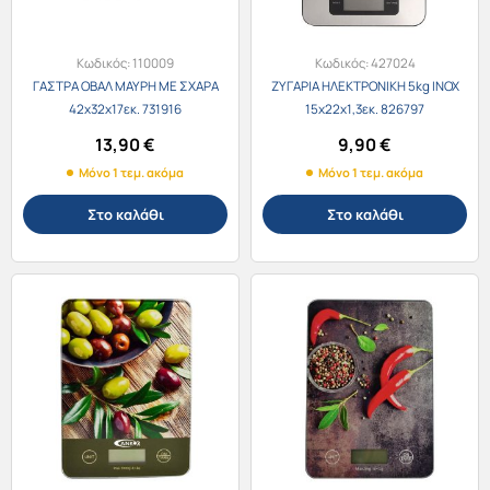
Κωδικός:
110009
Κωδικός:
427024
ΓΑΣΤΡΑ ΟΒΑΛ ΜΑΥΡΗ ΜΕ ΣΧΑΡΑ
ΖΥΓΑΡΙΑ ΗΛΕΚΤΡΟΝΙΚΗ 5kg INOX
42x32x17εκ. 731916
15x22x1,3εκ. 826797
13,90
€
9,90
€
Μόνο 1 τεμ. ακόμα
Μόνο 1 τεμ. ακόμα
Στο καλάθι
Στο καλάθι