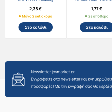
2,35
€
1,77
€
Μόνο 2 set ακόμα
Σε απόθεμα
Στο καλάθι
Στο καλάθι
Newsletter joymarket.gr
Εγγραφείτε στο newsletter και ενημερωθείτ
προσφορές! Με την εγγραφή σας θα κερδί