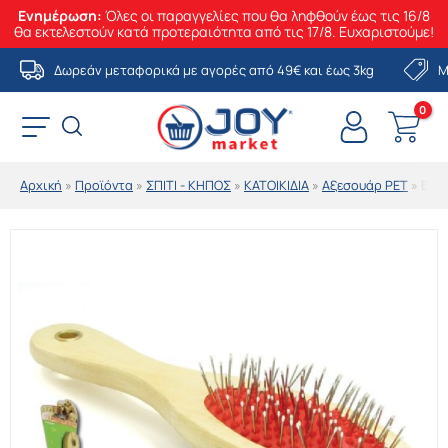
Ενημέρωση:
Όλες οι παραγγελίες που θα ληφθούν έως τις 16/8
θα εκτελεστούν κατά προτεραιότητα από τις 17/8. Ευχαριστούμε!
Μετάβαση
Δωρεάν μεταφορικά με αγορές από 49€ και έως 3kg
Μ
στο
περιεχόμενο
Αρχική
»
Προϊόντα
»
ΣΠΙΤΙ - ΚΗΠΟΣ
»
ΚΑΤΟΙΚΙΔΙΑ
»
Αξεσουάρ PET
»
ΒΟΥ