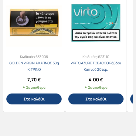
Κωδικός:
638006
Κωδικός:
623110
GOLDEN VIRGINIA ΚΑΠΝΟΣ 30g
VIRTO AZURE TOBACCO Ράβδοι
L
ΚΙΤΡΙΝΟ
Καπνού 20τεμ.
7,70
€
4,00
€
Σε απόθεμα
Σε απόθεμα
Στο καλάθι
Στο καλάθι