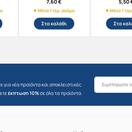
7,60
€
5,50
μα
Μόνο 1 τεμ. ακόμα
Μόνο 1 τεμ
Στο καλάθι
Στο καλ
ε για νέα προϊόντα και αποκλειστικές
σετε
έκπτωση 10%
σε όλα τα προϊόντα.