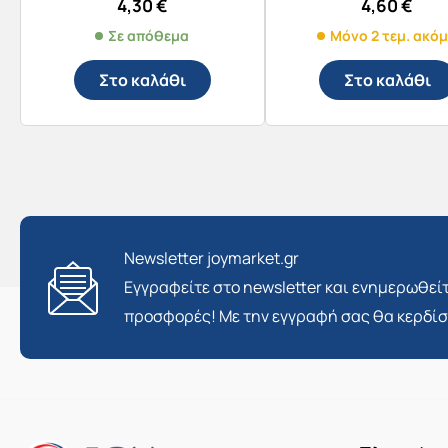
4,30
€
4,60
€
Σε απόθεμα
Μόνο 2 τεμ. ακό
Στο καλάθι
Στο καλάθι
Newsletter joymarket.gr
Εγγραφείτε στο newsletter και ενημερωθείτ
προσφορές! Με την εγγραφή σας θα κερδί