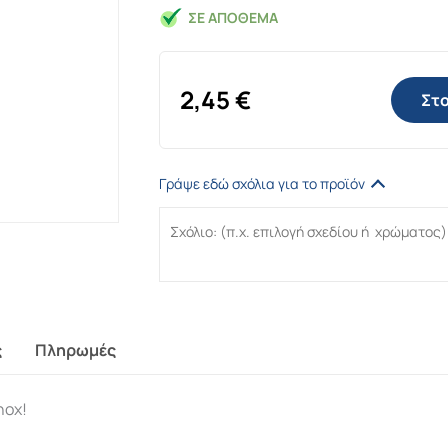
ΣΕ ΑΠΌΘΕΜΑ
2,45
€
Στο
Γράψε εδώ σχόλια για το προϊόν
ς
Πληρωμές
nox!