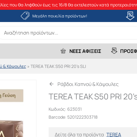
λίες που θα ληφθούν έως τις 16/8 θα εκτελεστούν κατά προτεραιότητ
Μεγάλη ποικιλία προϊόντων!
earch
r:
ΝΕΕΣ ΑΦΙΞΕΙΣ
ΠΡΟΣΦ
ύ & Κάψουλες
»
TEREA TEAK S50 PRI 20’s SLI
Ράβδοι Καπνού & Κάψουλες
TEREA TEAK S50 PRI 20’s
Κωδικός:
623031
Barcode: 5201222303718
Δείτε όλα τα προϊόντα
TEREA