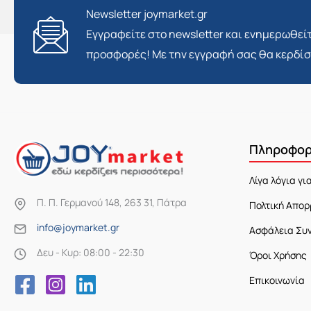
Newsletter joymarket.gr
Εγγραφείτε στο newsletter και ενημερωθείτ
προσφορές! Με την εγγραφή σας θα κερδί
Πληροφορ
Λίγα λόγια γι
Π. Π. Γερμανού 148, 263 31, Πάτρα
Πολτική Απορ
info@joymarket.gr
Ασφάλεια Συ
Δευ - Κυρ: 08:00 - 22:30
Όροι Χρήσης
Επικοινωνία