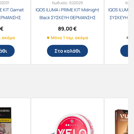
22031
Κωδικός:
622029
Κωδι
E KIT Garnet
IQOS ILUMA i PRIME KIT Midnight
IQOS ILUMA i
ΘΕΡΜΑΝΣΗΣ
Black ΣΥΣΚΕΥΗ ΘΕΡΜΑΝΣΗΣ
ΣΥΣΚΕΥΗ Θ
Υ
ΚΑΠΝΟΥ
0
€
89,00
€
. ακόμα
Μόνο 1 τεμ. ακόμα
Σ
άθι
Στο καλάθι
Στ