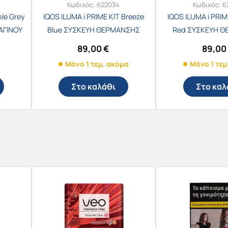
Κωδικός:
622034
Κωδικός:
6
ble Grey
IQOS ILUMA i PRIME KIT Breeze
IQOS ILUMA i PRIM
ΚΑΠΝΟΥ
Blue ΣΥΣΚΕΥΗ ΘΕΡΜΑΝΣΗΣ
Red ΣΥΣΚΕΥΗ 
ΚΑΠΝΟΥ
ΚΑΠΝΟ
89,00
€
89,0
Μόνο 1 τεμ. ακόμα
Μόνο 1 τεμ
Στο καλάθι
Στο καλ