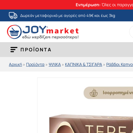
Ενημέρωση:
Όλες οι παραγγε
Μετάβαση
Δωρεάν μεταφορικά με αγορές από 49€ και έως 3kg
στο
S
περιεχόμενο
fo
ΠΡΟΪΟΝΤΑ
Αρχική
»
Προϊόντα
»
ΨΙΛΙΚΑ
»
ΚΑΠΝΙΚΑ & ΤΣΙΓΑΡΑ
»
Ράβδοι Καπνο