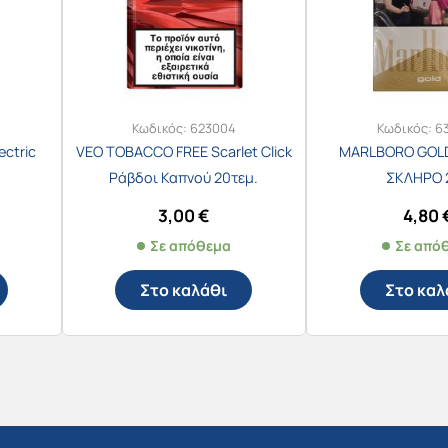
Κωδικός:
623004
Κωδικός:
6
ectric
VEO TOBACCO FREE Scarlet Click
MARLBORO GOLD
Ράβδοι Καπνού 20τεμ.
ΣΚΛΗΡΟ 
3,00
€
4,80
Σε απόθεμα
Σε από
Στο καλάθι
Στο καλ