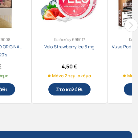
39008
Κωδικός:
695017
Κωδι
 ORIGINAL
Velo Strawberry Ice 6 mg
Vuse Pod 10
20’s
€
4,50
€
θεμα
Μόνο 2 τεμ. ακόμα
Μόνο
άθι
Στο καλάθι
Στ