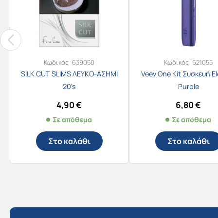
Κωδικός:
639050
Κωδικός:
621055
SILK CUT SLIMS ΛΕΥΚΟ-ΑΣΗΜΙ
Veev One Kit Συσκευή El
20’s
Purple
4,90
€
6,80
€
Σε απόθεμα
Σε απόθεμα
Στο καλάθι
Στο καλάθι