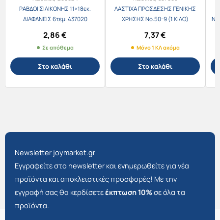
ΡΑΒΔΟΙ ΣΙΛΙΚΟΝΗΣ 11×18εκ.
ΛΑΣΤΙΧΑ ΠΡΟΣΔΕΣΗΣ ΓΕΝΙΚΗΣ
ΔΙΑΦΑΝΕΙΣ 6τεμ. 437020
ΧΡΗΣΗΣ Νο.50-9 (1 ΚΙΛΟ)
Ν.0
2,86
€
7,37
€
Σε απόθεμα
Μόνο 1 ΚΛ ακόμα
Στο καλάθι
Στο καλάθι
Newsletter joymarket.gr
Εγγραφείτε στο newsletter και ενημερωθείτε για νέα
προϊόντα και αποκλειστικές προσφορές! Με την
εγγραφή σας θα κερδίσετε
έκπτωση 10%
σε όλα τα
προϊόντα.