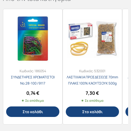
Κωδικός:
186054
Κωδικός:
532001
ΣΥΝΔΕΤΗΡΕΣ ΧΡΩΜΑΤΙΣΤΟΙ
ΛΑΣΤΙΧΑΚΙΑ ΠΡΟΣΔΕΣΕΩΣ 70mm
Λ
Νο.28-100 /9117
ΠΛΑΚΕ 100% ΚΑΟΥΤΣΟΥΚ 500g
0,74
€
7,30
€
Σε απόθεμα
Σε απόθεμα
Στο καλάθι
Στο καλάθι