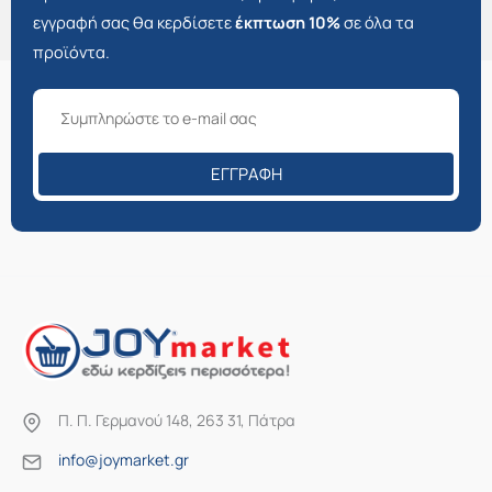
εγγραφή σας θα κερδίσετε
έκπτωση 10%
σε όλα τα
προϊόντα.
ΕΓΓΡΑΦΉ
Π. Π. Γερμανού 148, 263 31, Πάτρα
info@joymarket.gr