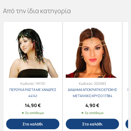
Από την ίδια κατηγορία
Κωδικός:
191101
Κωδικός:
202083
ΠΕΡΟΥΚΑ ΡΑΣΤΑ ΜΕ ΧΑΝΔΡΕΣ
ΔΙΑΔΗΜΑ ΑΠΟΚΡΙΑΤΙΚΟ ΕΠΟΧΗΣ
Μ
44141
ΜΕΤΑΛΛΙΚΟ ΧΡΥΣΟ 17384
14,90
€
4,90
€
Σε απόθεμα
Σε απόθεμα
Στο καλάθι
Στο καλάθι