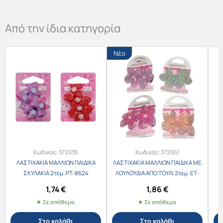
Από την ίδια κατηγορία
Νέο
Κωδικός:
372035
Κωδικός:
372061
ΛΑΣΤΙΧΑΚΙΑ ΜΑΛΛΙΩΝ ΠΑΙΔΙΚΑ
ΛΑΣΤΙΧΑΚΙΑ ΜΑΛΛΙΩΝ ΠΑΙΔΙΚΑ ΜΕ
Κ
ΣΚΥΛΑΚΙΑ 2τεμ. PT-8624
ΛΟΥΛΟΥΔΙΑ ΑΠΟ ΤΟΥΛΙ 2τεμ. ET-
11037
1,74
€
1,86
€
Σε απόθεμα
Σε απόθεμα
Στο καλάθι
Στο καλάθι