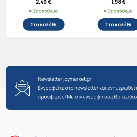
2,49
€
1,98
€
Σε απόθεμα
Σε απόθεμα
Στο καλάθι
Στο καλάθι
Newsletter joymarket.gr
Εγγραφείτε στο newsletter και ενημερωθείτ
προσφορές! Με την εγγραφή σας θα κερδί