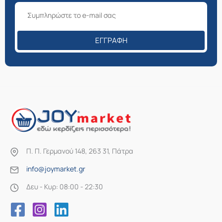
στη
σελίδα
του
ΕΓΓΡΑΦΉ
προϊόντος
Π. Π. Γερμανού 148, 263 31, Πάτρα
info@joymarket.gr
Δευ - Κυρ: 08:00 - 22:30