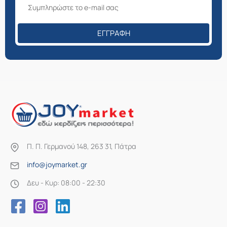
σελίδα
του
ΕΓΓΡΑΦΉ
προϊόντος
Π. Π. Γερμανού 148, 263 31, Πάτρα
info@joymarket.gr
Δευ - Κυρ: 08:00 - 22:30