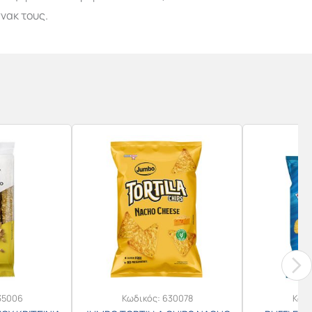
νακ τους.
35006
Κωδικός:
630078
Κωδ