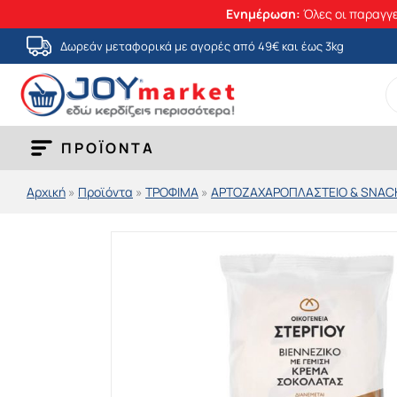
Ενημέρωση:
Όλες οι παραγγε
Μετάβαση
Δωρεάν μεταφορικά με αγορές από 49€ και έως 3kg
στο
S
περιεχόμενο
fo
ΠΡΟΪΟΝΤΑ
Αρχική
»
Προϊόντα
»
ΤΡΟΦΙΜΑ
»
ΑΡΤΟΖΑΧΑΡΟΠΛΑΣΤΕΙΟ & SNAC