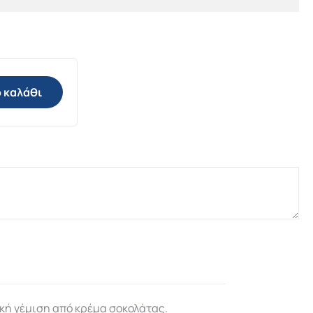
 καλάθι
ική γέμιση από κρέμα σοκολάτας.