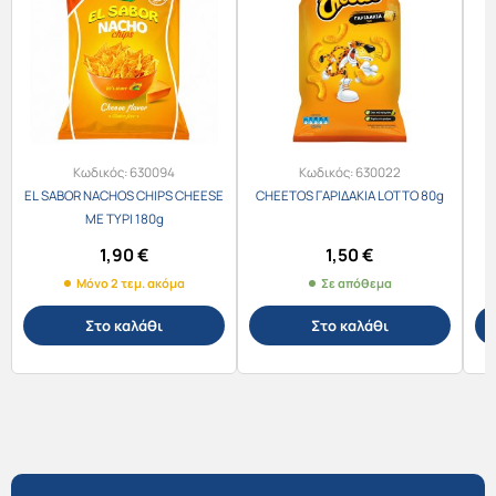
Κωδικός:
630094
Κωδικός:
630022
EL SABOR NACHOS CHIPS CHEESE
CHEETOS ΓΑΡΙΔΑΚΙΑ LOTTO 80g
ΜΕ ΤΥΡΙ 180g
1,90
€
1,50
€
Μόνο 2 τεμ. ακόμα
Σε απόθεμα
Στο καλάθι
Στο καλάθι