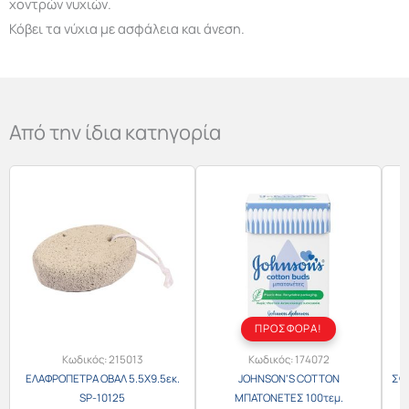
χοντρών νυχιών.
Κόβει τα νύχια με ασφάλεια και άνεση.
Από την ίδια κατηγορία
ΠΡΟΣΦΟΡΑ!
Κωδικός:
215013
Κωδικός:
174072
ΕΛΑΦΡΟΠΕΤΡΑ ΟΒΑΛ 5.5Χ9.5εκ.
JOHNSON’S COTTON
ΣΦΟ
SP-10125
ΜΠΑΤΟΝΕΤΕΣ 100τεμ.