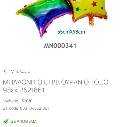
Μπαλόνια
ΜΠΑΛΟΝΙ FOIL H/B ΟΥΡΑΝΙΟ ΤΟΞΟ
98εκ. /521861
Κωδικός:
132010
Barcode: 8034048521861
ΣΕ ΑΠΌΘΕΜΑ