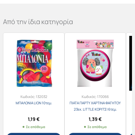
Από την ίδια κατηγορία
Κωδικός:
132032
Κωδικός:
170066
ΜΠΑΛΟΝΙΑ LION 10τεμ.
ΠΙΑΤΑ ΠΑΡΤΥ ΧΑΡΤΙΝΑ ΦΑΓΗΤΟΥ
23εκ. LITTLE ΚΟΡΙΤΣΙ 6τεμ.
/646001
1,19
€
1,39
€
Σε απόθεμα
Σε απόθεμα