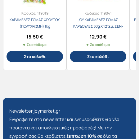
Κωδικός:
119019
Κωδικός:
119041
ΚΑΡΑΜΕΛΕΣ ΓΟΜΑΣ ΦΡΟΥΤΟΥ
JOY ΚΑΡΑΜΕΛΕΣ ΓΟΜΑΣ
ΕΛ
(ΠΟΛΥΧΡΩΜΗ) 1kg
ΚΑΡΔΟΥΛΕΣ 30g X 12τεμ. ΣΕΝ-
ΣΕΝ
15,50
€
12,90
€
Σε απόθεμα
Σε απόθεμα
Στο καλάθι
Στο καλάθι
Newsletter joymarket.gr
Εγγραφείτε στο newsletter και ενημερωθείτε για νέα
προϊόντα και αποκλειστικές προσφορές! Με την
εγγραφή σας θα κερδίσετε
έκπτωση 10%
σε όλα τα