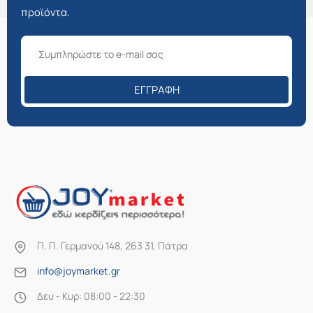
προϊόντα.
ΕΓΓΡΑΦΉ
Π. Π. Γερμανού 148, 263 31, Πάτρα
info@joymarket.gr
Δευ - Κυρ: 08:00 - 22:30