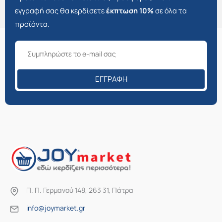
εγγραφή σας θα κερδίσετε
έκπτωση 10%
σε όλα τα
προϊόντα.
ΕΓΓΡΑΦΉ
Π. Π. Γερμανού 148, 263 31, Πάτρα
info@joymarket.gr