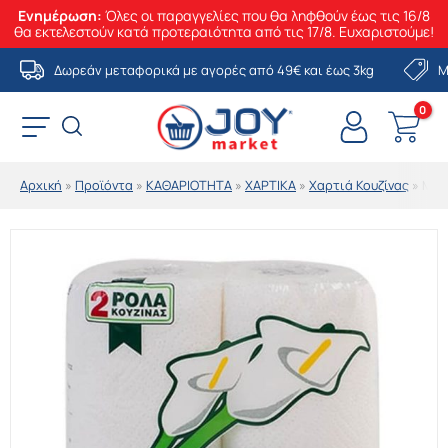
Ενημέρωση:
Όλες οι παραγγελίες που θα ληφθούν έως τις 16/8
θα εκτελεστούν κατά προτεραιότητα από τις 17/8. Ευχαριστούμε!
Μετάβαση
Δωρεάν μεταφορικά με αγορές από 49€ και έως 3kg
Μ
στο
περιεχόμενο
Αρχική
»
Προϊόντα
»
ΚΑΘΑΡΙΟΤΗΤΑ
»
ΧΑΡΤΙΚΑ
»
Χαρτιά Κουζίνας
»
MAX