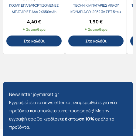
KODAK ΕΠΑΝΑΦΟΡΤΙΖΟΜΕΝΕΣ
TECHNIK ΜΠΑΤΑΡΙΕΣ ΛΙΘΙΟΥ
TO
ΜΠΑΤΑΡΙΕΣ ΑΑΑ 2Χ650mAh
ΚΟΥΜΠΙΑ CR-2032 3V ΣΕΤ 5τεμ.
4,40
€
1,90
€
Σε απόθεμα
Σε απόθεμα
Στο καλάθι
Στο καλάθι
Newsletter joymarket.gr
Εγγραφείτε στο newsletter και ενημερωθείτε για νέα
προϊόντα και αποκλειστικές προσφορές! Με την
εγγραφή σας θα κερδίσετε
έκπτωση 10%
σε όλα τα
προϊόντα.