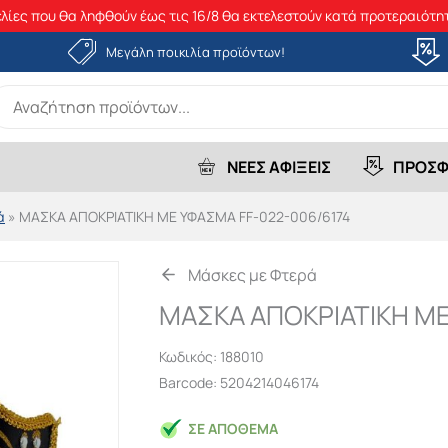
λίες που θα ληφθούν έως τις 16/8 θα εκτελεστούν κατά προτεραιότητ
Μεγάλη ποικιλία προϊόντων!
earch
r:
ΝΕΕΣ ΑΦΙΞΕΙΣ
ΠΡΟΣΦ
ά
»
ΜΑΣΚΑ ΑΠΟΚΡΙΑΤΙΚΗ ΜΕ ΥΦΑΣΜΑ FF-022-006/6174
Μάσκες με Φτερά
ΜΑΣΚΑ ΑΠΟΚΡΙΑΤΙΚΗ ΜΕ
Κωδικός:
188010
Barcode: 5204214046174
ΣΕ ΑΠΌΘΕΜΑ