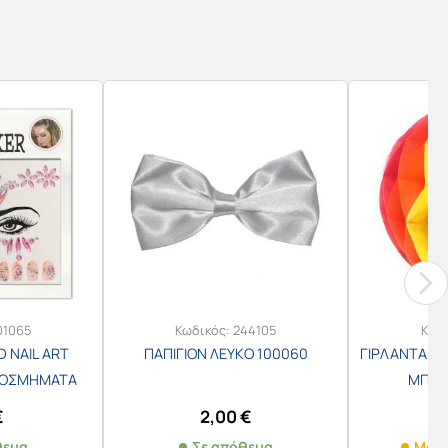
01065
Κωδικός:
244105
Κωδ
D NAIL ART
ΠΑΠΙΓΙΟΝ ΛΕΥΚΟ 100060
ΓΙΡΛΑΝΤΑ ΑΠ
ΚΟΣΜΗΜΑΤΑ
ΜΠΑΛΑ
ΩΝ 201061-3
€
2,00
€
θεμα
Σε απόθεμα
Μόνο