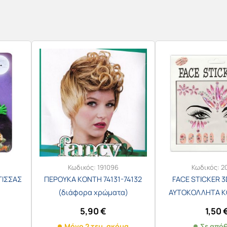
Κωδικός:
191096
Κωδικός:
2
ΓΙΣΣΑΣ
ΠΕΡΟΥΚΑ ΚΟΝΤΗ 74131-74132
FACE STICKER 3
(διάφορα χρώματα)
ΑΥΤΟΚΟΛΛΗΤΑ 
ΠΡΟΣΩΠΟΥ & ΝΥΧΙ
5,90
€
1,50
ΡΟΖ
Μόνο 2 τεμ. ακόμα
Σε από