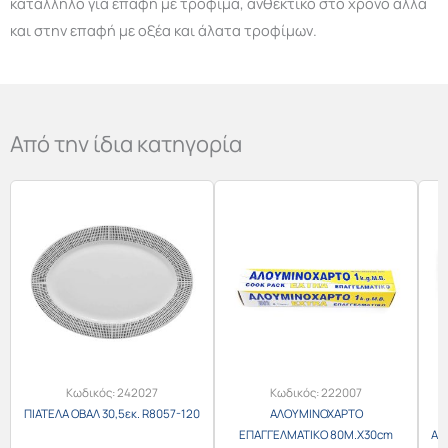
κατάλληλο για επαφή με τρόφιμα, ανθεκτικό στο χρόνο αλλά
και στην επαφή με οξέα και άλατα τροφίμων.
Από την ίδια κατηγορία
Κωδικός:
242027
Κωδικός:
222007
ΠΙΑΤΕΛΑ ΟΒΑΛ 30,5εκ. R8057-120
ΑΛΟΥΜΙΝΟΧΑΡΤΟ
ΕΠΑΓΓΕΛΜΑΤΙΚΟ 80M.Χ30cm
ΑΝ