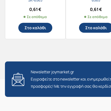
SK-6563
6565
0,61
€
0,61
€
Σε απόθεμα
Σε απόθεμα
Στο καλάθι
Στο καλάθι
Newsletter joymarket.gr
Εγγραφείτε στο newsletter και ενημερωθείτ
προσφορές! Με την εγγραφή σας θα κερδί