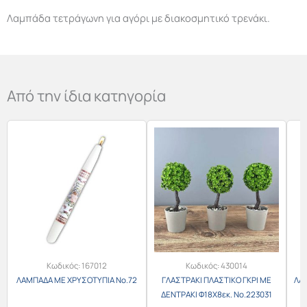
Λαμπάδα τετράγωνη για αγόρι με διακοσμητικό τρενάκι.
Από την ίδια κατηγορία
Κωδικός:
167012
Κωδικός:
430014
ΛΑΜΠΑΔΑ ΜΕ ΧΡΥΣΟΤΥΠΙΑ Νο.72
ΓΛΑΣΤΡΑΚΙ ΠΛΑΣΤΙΚΟ ΓΚΡΙ ΜΕ
ΛΑ
ΔΕΝΤΡΑΚΙ Φ18Χ8εκ. Νο.223031