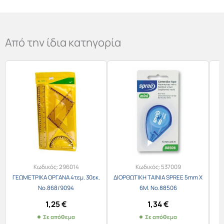
Από την ίδια κατηγορία
Κωδικός:
296014
Κωδικός:
537009
ΓΕΩΜΕΤΡΙΚΑ ΟΡΓΑΝΑ 4τεμ. 30εκ.
ΔΙΟΡΘΩΤΙΚΗ ΤΑΙΝΙΑ SPREE 5mm Χ
Νο.868/9094
6Μ. No.88506
1,25
€
1,34
€
Σε απόθεμα
Σε απόθεμα