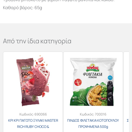
Καθαρό βάρος: 65g
Από την ίδια κατηγορία
Κωδικός:
690066
Κωδικός:
700016
ΚΡΙ ΚΡΙ ΠΑΓΩΤΟ ΞΥΛΑΚΙ MASTER
ΠΙΝΔΟΣ ΦΙΛΕΤΑΚΙΑ ΚΟΤΟΠΟΥΛΟΥ
ΣΦ
RICH RUBY CHOCO &
ΠΡΟΨΗΜΕΝΑ 500g