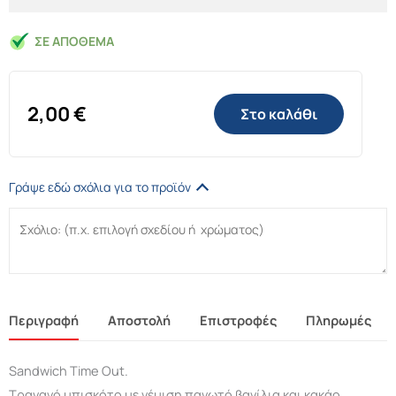
ΣΕ ΑΠΌΘΕΜΑ
2,00
€
Στο καλάθι
Γράψε εδώ σχόλια για το προϊόν
Περιγραφή
Αποστολή
Επιστροφές
Πληρωμές
Sandwich Time Out.
Τραγανό μπισκότο με γέμιση παγωτό βανίλια και κακάο.