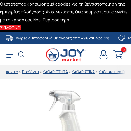
Ο ιστότοπος χρησιμοποιεί cookies για τη βελτιστοποίηση της
εμπειρίας πλοήγησης. Αν συνεχίσετε, θεωρούμε ότι συμφωνείτε
με τη χρήση cookies.
Περισσότερα
ΣΥΜΦΩΝΩ
Μετάβαση
Δωρεάν μεταφορικά με αγορές από 49€ και έως 3kg
Μ
στο
περιεχόμενο
Αρχική
»
Προϊόντα
»
ΚΑΘΑΡΙΟΤΗΤΑ
»
ΚΑΘΑΡΙΣΤΙΚΑ
»
Καθαριστικά Γενι