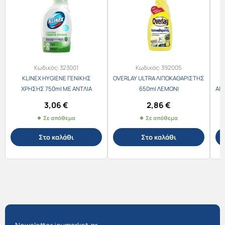
Κωδικός:
323001
Κωδικός:
392005
KLINEX HYGIENE ΓΕΝΙΚΗΣ
OVERLAY ULTRA ΛΙΠΟΚΑΘΑΡΙΣΤΗΣ
ΧΡΗΣΗΣ 750ml ΜΕ ΑΝΤΛΙΑ
650ml ΛΕΜΟΝΙ
ΑΠ
3,06
€
2,86
€
Σε απόθεμα
Σε απόθεμα
Στο καλάθι
Στο καλάθι