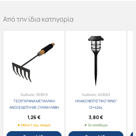
Από την ίδια κατηγορία
Κωδικός:
353019
Κωδικός:
453003
ΤΣΟΥΓΚΡΑΝΑ ΜΕΤΑΛΛΙΚΗ
ΗΛΙΑΚΟ ΦΩΤΙΣΤΙΚΟ “RING”
ΑΝΟΞΕΙΔΩΤΗ ΜΕ ΞΥΛΙΝΗ ΛΑΒΗ
12×42εκ.
No.2769
1,26
€
3,80
€
Μόνο 1 τεμ. ακόμα
Σε απόθεμα