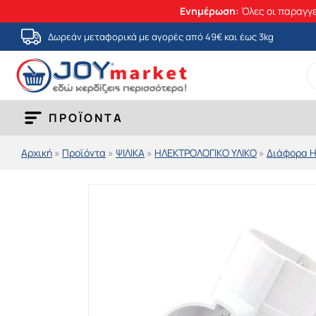
Ενημέρωση:
Όλες οι παραγγε
Μετάβαση
Δωρεάν μεταφορικά με αγορές από 49€ και έως 3kg
στο
S
περιεχόμενο
fo
ΠΡΟΪΟΝΤΑ
Αρχική
»
Προϊόντα
»
ΨΙΛΙΚΑ
»
ΗΛΕΚΤΡΟΛΟΓΙΚΟ ΥΛΙΚΟ
»
Διάφορα Η