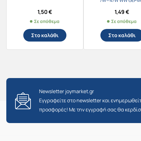
7W=47W WW ΘΕΡΜ
1,50
€
1,49
€
Σε απόθεμα
Σε απόθεμα
Στο καλάθι
Στο καλάθι
Newsletter joymarket.gr
Εγγραφείτε στο newsletter και ενημερωθείτ
προσφορές! Με την εγγραφή σας θα κερδί