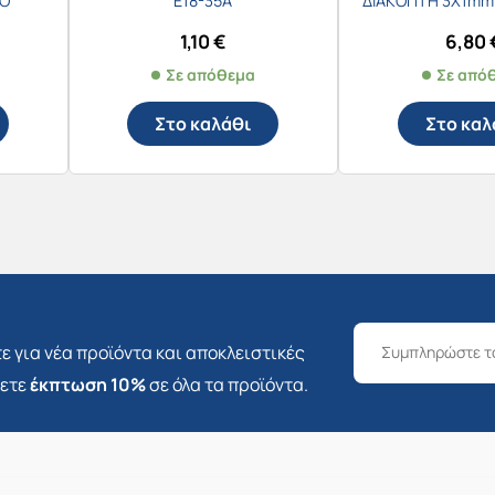
Ο
E18-35A
ΔΙΑΚΟΠΤΗ 3Χ1mm 
1,10
€
6,80
Σε απόθεμα
Σε από
Στο καλάθι
Στο καλ
ε για νέα προϊόντα και αποκλειστικές
σετε
έκπτωση 10%
σε όλα τα προϊόντα.