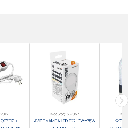
72012
Κωδικός:
357047
Κωδ
ΘΕΣΕΙΣ +
AVIDE ΛΑΜΠΑ LED E27 12W=75W
ΦΩΤΑΚ