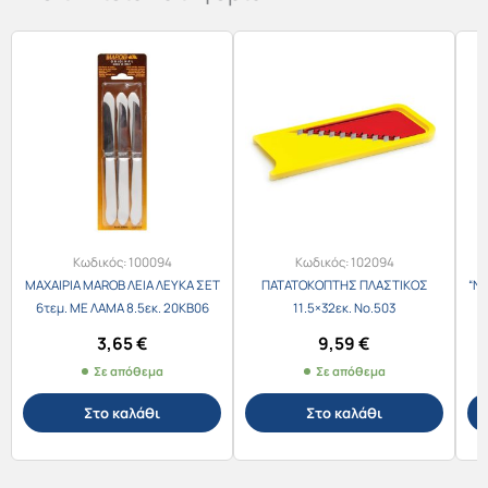
Κωδικός:
100094
Κωδικός:
102094
ΜΑΧΑΙΡΙΑ MAROB ΛΕΙΑ ΛΕΥΚΑ ΣΕΤ
ΠΑΤΑΤΟΚΟΠΤΗΣ ΠΛΑΣΤΙΚΟΣ
“Ν
6τεμ. ΜΕ ΛΑΜΑ 8.5εκ. 20ΚΒ06
11.5×32εκ. Νο.503
/620009
3,65
€
9,59
€
Σε απόθεμα
Σε απόθεμα
Στο καλάθι
Στο καλάθι