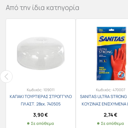
Από την ίδια κατηγορία
Κωδικός:
109011
Κωδικός:
470007
ΚΑΠΑΚΙ ΤΟΥΡΤΙΕΡΑΣ ΣΤΡΟΓΓΥΛΟ
SANITAS ULTRA STRONG 
ΠΛΑΣΤ. 28εκ. 740505
ΚΟΥΖΙΝΑΣ ΕΝΙΣΧΥΜΕΝΑ 
/7085
3,90
€
2,74
€
Σε απόθεμα
Σε απόθεμα