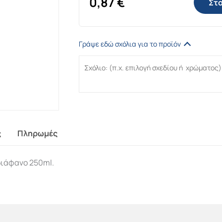
0,87
€
Στο
Γράψε εδώ σχόλια για το προϊόν
ς
Πληρωμές
διάφανο 250ml.