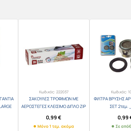
Κωδικός:
222037
Κωδικός:
1
ΓΑΝΤΙΑ
ΣΑΚΟΥΛΕΣ ΤΡΟΦΙΜΩΝ ΜΕ
ΦΙΛΤΡΑ ΒΡΥΣΗΣ ΑΡΣ
LARGE
ΑΕΡΟΣΤΕΓΕΣ ΚΛΕΙΣΙΜΟ ΔΙΠΛΟ ZIP
ΣΕΤ 2τεμ. 
20X18εκ. 1lt 16τεμ.
0,99
€
0,99
Μόνο 1 τεμ. ακόμα
Σε από