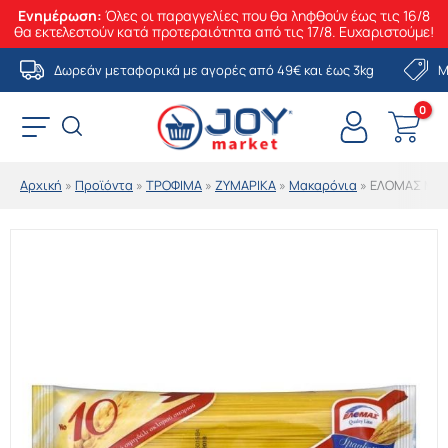
Ενημέρωση:
Όλες οι παραγγελίες που θα ληφθούν έως τις 16/8
θα εκτελεστούν κατά προτεραιότητα από τις 17/8. Ευχαριστούμε!
Μετάβαση
Δωρεάν μεταφορικά με αγορές από 49€ και έως 3kg
Μ
στο
περιεχόμενο
Αρχική
»
Προϊόντα
»
ΤΡΟΦΙΜΑ
»
ΖΥΜΑΡΙΚΑ
»
Μακαρόνια
»
ΕΛΟΜΑΣ ΜΑΚ