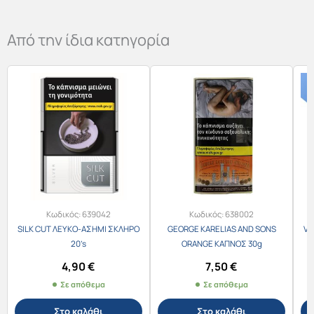
Από την ίδια κατηγορία
Κωδικός:
639042
Κωδικός:
638002
SILK CUT ΛΕΥΚΟ-ΑΣΗΜΙ ΣΚΛΗΡΟ
GEORGE KARELIAS AND SONS
Vu
20’s
ORANGE ΚΑΠΝΟΣ 30g
4,90
€
7,50
€
Σε απόθεμα
Σε απόθεμα
Στο καλάθι
Στο καλάθι