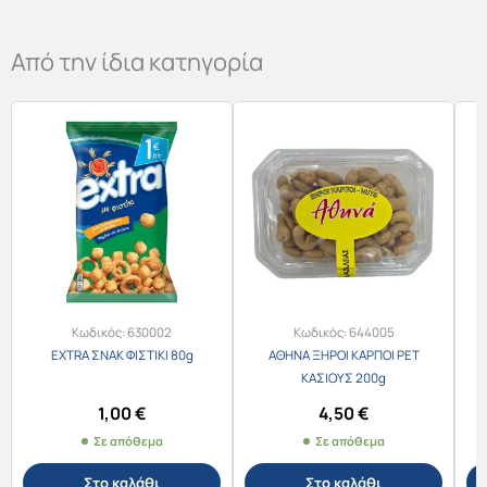
Από την ίδια κατηγορία
Κωδικός:
630002
Κωδικός:
644005
EXTRA ΣΝΑΚ ΦΙΣΤΙΚΙ 80g
ΑΘΗΝΑ ΞΗΡΟΙ ΚΑΡΠΟΙ PET
A
ΚΑΣΙΟΥΣ 200g
1,00
€
4,50
€
Σε απόθεμα
Σε απόθεμα
Στο καλάθι
Στο καλάθι