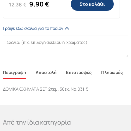
Original
Η
9,90
€
12,38
€
Στο καλάθι
price
τρέχουσα
was:
τιμή
Γράψε εδώ σχόλια για το προϊόν
12,38 €.
είναι:
9,90 €.
Περιγραφή
Αποστολή
Επιστροφές
Πληρωμές
ΔΟΜΙΚΑ ΟΧΗΜΑΤΑ ΣΕΤ 2τεμ. 50εκ. No.031-5
Από την ίδια κατηγορία