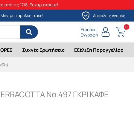
α από τις 17/8. Ευχαριστούμε!
Μόνιμα χαμηλές τιμές!
Ασφαλείς Αγορές
Είσοδος
Εγγραφή
ΟΡΕΣ
Συχνές Ερωτήσεις
Εξέλιξη Παραγγελίας
x3h)
TERRACOTTA Νο.497 ΓΚΡΙ ΚΑΦΕ