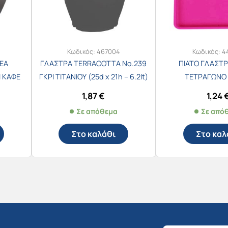
Κωδικός:
467004
Κωδικός:
4
EA
ΓΛΑΣΤΡΑ TERRACOTTA Νο.239
ΠΙΑΤΟ ΓΛΑΣΤΡ
Ι ΚΑΦΕ
ΓΚΡΙ ΤΙΤΑΝΙΟΥ (25d x 21h – 6.2lt)
ΤΕΤΡΑΓΩΝΟ 
ΤΡΙΑΝΤΑΦΥΛΛΙ (
1,87
€
1,24
Σε απόθεμα
Σε από
Στο καλάθι
Στο καλ