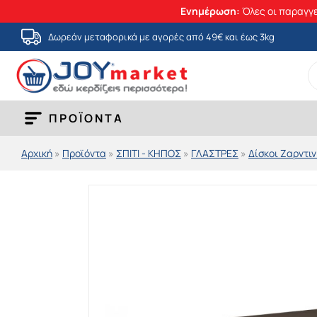
Ενημέρωση:
Όλες οι παραγγε
Μετάβαση
Δωρεάν μεταφορικά με αγορές από 49€ και έως 3kg
στο
S
περιεχόμενο
fo
ΠΡΟΪΟΝΤΑ
Αρχική
»
Προϊόντα
»
ΣΠΙΤΙ - ΚΗΠΟΣ
»
ΓΛΑΣΤΡΕΣ
»
Δίσκοι Ζαρντι