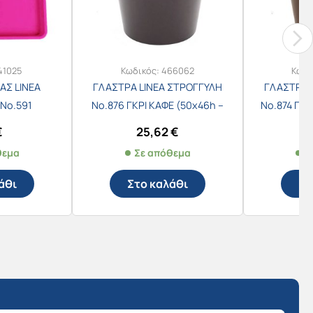
41025
Κωδικός:
466062
Κωδι
ΑΣ LINEA
ΓΛΑΣΤΡΑ LINEA ΣΤΡΟΓΓΥΛΗ
ΓΛΑΣΤΡΑ 
Νο.591
Νο.876 ΓΚΡΙ ΚΑΦΕ (50x46h –
Νο.874 ΓΚΡ
17×17εκ.)
60lt)
€
25,62
€
θεμα
Σε απόθεμα
Σ
άθι
Στο καλάθι
Στ