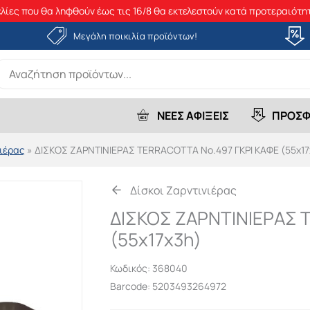
λίες που θα ληφθούν έως τις 16/8 θα εκτελεστούν κατά προτεραιότητ
Μεγάλη ποικιλία προϊόντων!
earch
r:
ΝΕΕΣ ΑΦΙΞΕΙΣ
ΠΡΟΣΦ
νιέρας
»
ΔΙΣΚΟΣ ΖΑΡΝΤΙΝΙΕΡΑΣ TERRACOTTA Νο.497 ΓΚΡΙ ΚΑΦΕ (55x17
Δίσκοι Ζαρντινιέρας
ΔΙΣΚΟΣ ΖΑΡΝΤΙΝΙΕΡΑΣ 
(55x17x3h)
Κωδικός:
368040
Barcode: 5203493264972