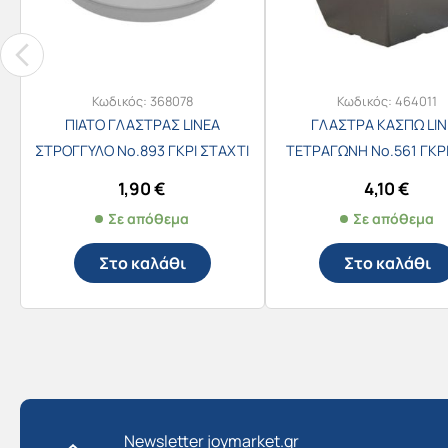
Κωδικός:
368078
Κωδικός:
464011
ΠΙΑΤΟ ΓΛΑΣΤΡΑΣ LINEA
ΓΛΑΣΤΡΑ ΚΑΣΠΩ LIN
ΣΤΡΟΓΓΥΛΟ Νο.893 ΓΚΡΙ ΣΤΑΧΤΙ
ΤΕΤΡΑΓΩΝΗ Νο.561 ΓΚΡ
28×2,8h
(21x21x17h – 5lt)
1,90
€
4,10
€
Σε απόθεμα
Σε απόθεμα
Στο καλάθι
Στο καλάθι
Newsletter joymarket.gr